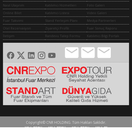
Nasıl Ulaşırım
Katılımcı Hizmetleri
Foto Galeri
Online Bilet
Katılımcı Listesi
Video Galeri
Fuar Takvimi
Stand Yerleşim Planı
Medya Partnerleri
Otel Rezervasyon
Ziyaretçi Profili
Fuar Sonuç Raporu
İletişim
Randevu Talep Formu
Katılımcı Bilgi Portalı
Sosyal medyada bizi takip edin
Copyright© CNR HOLDING. Tüm Hakları Saklıdır.