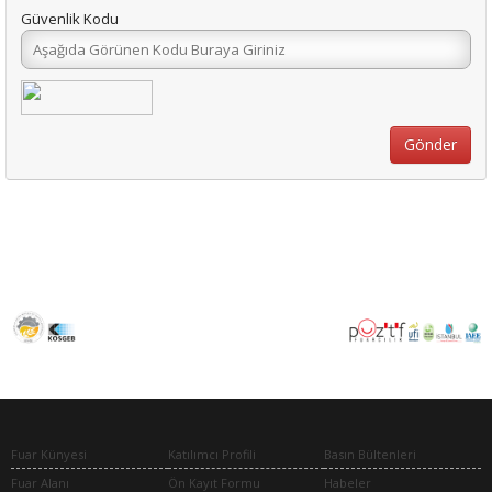
Güvenlik Kodu
Fuar Künyesi
Katılımcı Profili
Basın Bültenleri
Fuar Alanı
Ön Kayıt Formu
Habeler