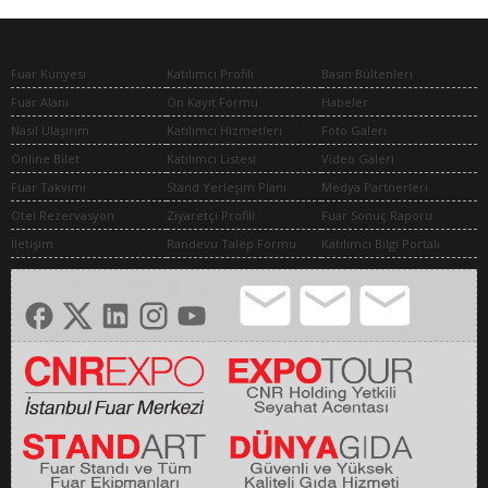
Fuar Künyesi
Katılımcı Profili
Basın Bültenleri
Fuar Alanı
Ön Kayıt Formu
Habeler
Nasıl Ulaşırım
Katılımcı Hizmetleri
Foto Galeri
Online Bilet
Katılımcı Listesi
Video Galeri
Fuar Takvimi
Stand Yerleşim Planı
Medya Partnerleri
Otel Rezervasyon
Ziyaretçi Profili
Fuar Sonuç Raporu
İletişim
Randevu Talep Formu
Katılımcı Bilgi Portalı
Sosyal medyada bizi takip edin